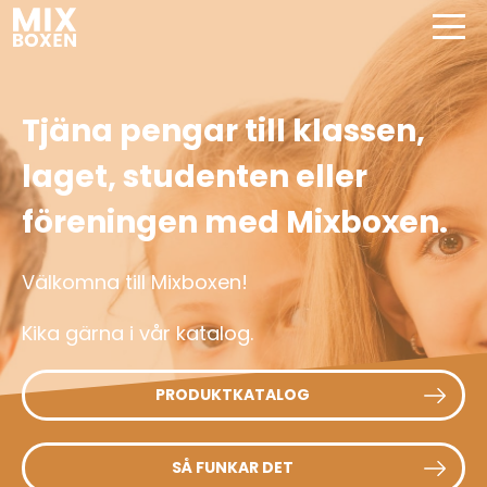
Tjäna pengar till klassen,
laget, studenten eller
föreningen med Mixboxen.
Välkomna till Mixboxen!
Kika gärna i vår katalog.
PRODUKTKATALOG
SÅ FUNKAR DET